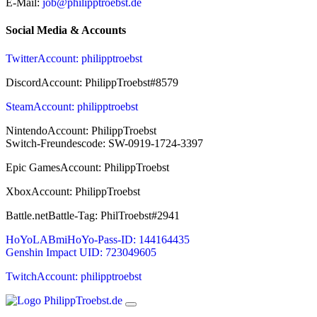
E-Mail:
job@philipptroebst.de
Social Media & Accounts
Twitter
Account: philipptroebst
Discord
Account: PhilippTroebst#8579
Steam
Account: philipptroebst
Nintendo
Account: PhilippTroebst
Switch-Freundescode: SW-0919-1724-3397
Epic Games
Account: PhilippTroebst
Xbox
Account: PhilippTroebst
Battle.net
Battle-Tag: PhilTroebst#2941
HoYoLAB
miHoYo-Pass-ID: 144164435
Genshin Impact UID: 723049605
Twitch
Account: philipptroebst