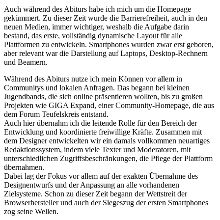
Auch während des Abiturs habe ich mich um die Homepage
gekümmert. Zu dieser Zeit wurde die Barrierefreiheit, auch in den
neuen Medien, immer wichtiger, weshalb die Aufgabe darin
bestand, das erste, vollständig dynamische Layout für alle
Plattformen zu entwickeln. Smartphones wurden zwar erst geboren,
aber relevant war die Darstellung auf Laptops, Desktop-Rechnern
und Beamern.
Während des Abiturs nutze ich mein Können vor allem in
Communitys und lokalen Anfragen. Das begann bei kleinen
Jugendbands, die sich online präsentieren wollten, bis zu großen
Projekten wie GIGA Expand, einer Community-Homepage, die aus
dem Forum Teufelskreis entstand.
Auch hier übernahm ich die leitende Rolle für den Bereich der
Entwicklung und koordinierte freiwillige Kräfte. Zusammen mit
dem Designer entwickelten wir ein damals vollkommen neuartiges
Redaktionssystem, indem viele Texter und Moderatoren, mit
unterschiedlichen Zugriffsbeschränkungen, die Pflege der Plattform
übernahmen.
Dabei lag der Fokus vor allem auf der exakten Übernahme des
Designentwurfs und der Anpassung an alle vorhandenen
Zielsysteme. Schon zu dieser Zeit begann der Wettstreit der
Browserhersteller und auch der Siegeszug der ersten Smartphones
zog seine Wellen.