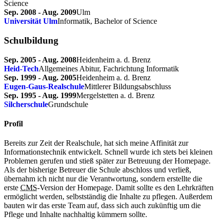
Science
Sep. 2008 - Aug. 2009
Ulm
Universität Ulm
Informatik, Bachelor of Science
Schulbildung
Sep. 2005 - Aug. 2008
Heidenheim a. d. Brenz
Heid-Tech
Allgemeines Abitur, Fachrichtung Informatik
Sep. 1999 - Aug. 2005
Heidenheim a. d. Brenz
Eugen-Gaus-Realschule
Mittlerer Bildungsabschluss
Sep. 1995 - Aug. 1999
Mergelstetten a. d. Brenz
Silcherschule
Grundschule
Profil
Bereits zur Zeit der Realschule, hat sich meine Affinität zur
Informationstechnik entwickelt. Schnell wurde ich stets bei kleinen
Problemen gerufen und stieß später zur Betreuung der Homepage.
Als der bisherige Betreuer die Schule abschloss und verließ,
übernahm ich nicht nur die Verantwortung, sondern erstellte die
erste
CMS
-Version der Homepage. Damit sollte es den Lehrkräften
ermöglicht werden, selbstständig die Inhalte zu pflegen. Außerdem
bauten wir das erste Team auf, dass sich auch zukünftig um die
Pflege und Inhalte nachhaltig kümmern sollte.